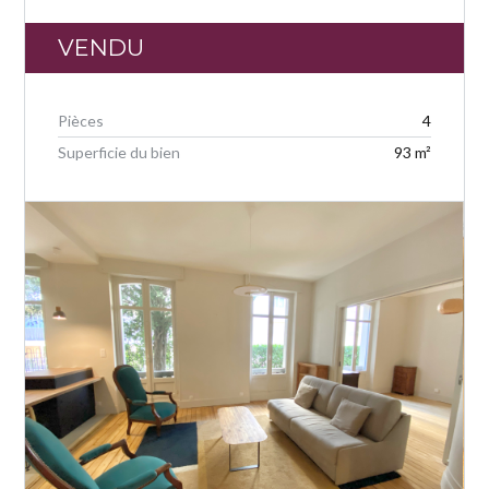
VENDU
Log in
Pièces
4
Don't have an account?
Créer un
Superficie du bien
93 m²
compte
Cela ne sera pas long...
Nom d’utilisateur
Mot de passe
Mot de passe oublié ?