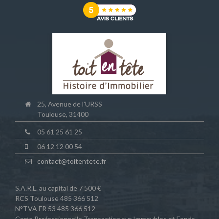
25, Avenue de l'URSS
Toulouse, 31400
05 61 25 61 25
06 12 12 00 54
contact@toitentete.fr
S.A.R.L. au capital de 7 500 €
RCS Toulouse 485 366 512
N°TVA FR 53 485 366 512
Carte Professionnelle Transaction sur Immeubles et Fonds